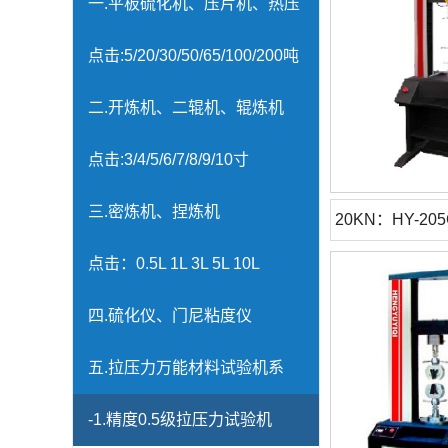
一.平板硫化机、压片机、热压
试验机
点击:5/20/30/50/65/100/200吨
二.开炼机、二辊机、辊炼机
点击:3/4/5/6/7/8/9/10寸
三.密炼机、捏炼机
20KN：HY-
点击：0.5L 1L 3L 5L 10L
四.硫化仪、门尼粘度仪
五.拉压力万能材料试验机系
列：
-1.精度0.5级拉压力试验机