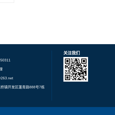
关注我们
50311
经理
63.net
桥镇开发区蓬青路888号7栋