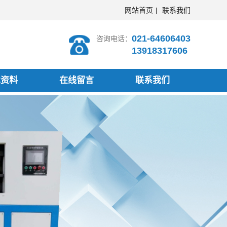
网站首页
|
联系我们
021-64606403
咨询电话：
13918317606
术资料
在线留言
联系我们