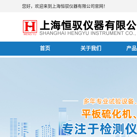
您好，欢迎来到上海恒驭仪器有限公司官网！
首页
关于我们
产品